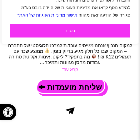
החברתית ושותפי הפרסום והניתוח שלנו.
קבוצת UMI מגייסת עובדים/ות למרכז הלוגיסטי עם
למידע נוסף קראו את מדיניות העוגיות של היידה ג'ובס בע"מ.
פוטנציאל שכר של עד 12K
סגירה של הודעה זאת מהווה
אישור מדיניות העוגיות של האתר
שוהם
|
ראשון לציון
|
חיפה
|
חיילים משוחררים
|
מחסנאים
|
מלקטים
|
נהגים
|
תפעול
|
משרה מלאה
בסדר
תיאור משרה
מחפש.ת עבודה יציבה, מתגמלת ובסביבה משפחתית? הגעת
למקום הנכון! אנחנו מגייסים עובד.ת למרכז הלוגיסטי של החברה
– המקום שבו כל חלק מגיע בדיוק בזמן.
ממוצע שכר עם
תגמולים K12 ₪ !
מה בתפקיד? ליקוט, אימות וקליטת סחורה
עבודות מחסן מגוונות ותמיכה…
קרא עוד
שליחת מועמדות
פתח