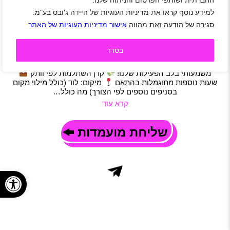
החברתית ושותפי הפרסום והניתוח שלנו.
לנבחרת AVIS דרוש/ה אחראי/ת תפעול ושירות
למידע נוסף קראו את מדיניות העוגיות של היידה ג'ובס בע"מ.
רמלה לוד
|
חיילים משוחררים
|
סטודנטים
|
משרות שוות
|
נהגים
|
סגירה של הודעה זאת מהווה
אישור מדיניות העוגיות של האתר
רכב
|
תפעול
|
משרה מלאה
תיאור משרה
בסדר
מחפש/ת תפקיד תפעולי עם אחריות, גיוון ואופק? אנחנו
מחפשים אחראי/ת תפעול ושירות (משנע/ת) – תפקיד סופר
משמעותי בלב הפעילות שלנו!
קרן השתלמות לפי וותק
שעות נוספות מתוגמלות בהתאם
מיקום: לוד (כולל מילוי מקום
בסניפים נוספים לפי הצורך) מה כולל…
קרא עוד
שליחת מועמדות
פתח