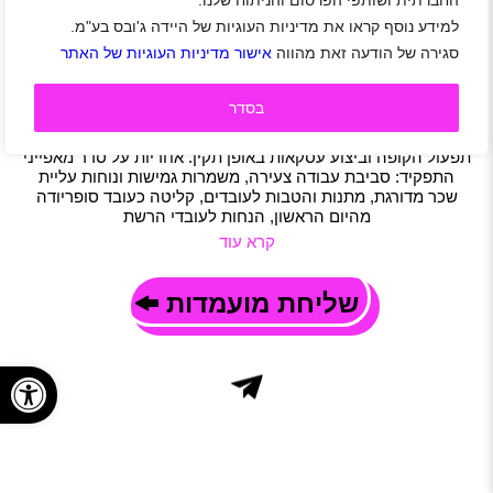
החברתית ושותפי הפרסום והניתוח שלנו.
לסופר יודה דרושים/ות עובדים/ות למגוון תפקידים
למידע נוסף קראו את מדיניות העוגיות של היידה ג'ובס בע"מ.
פתח תקווה
|
נתניה
|
הרצליה
|
ירושלים
|
קיסריה
|
חולון
|
בני ברק
|
סגירה של הודעה זאת מהווה
אישור מדיניות העוגיות של האתר
קריית אונו
|
סטודנטים
|
עבודה מועדפת
|
חיילים משוחררים
|
קמעונאות
|
משרות שוות
|
סטודנטים
|
תפעול
|
משמרות
בסדר
תיאור משרה
תחומי אחריות: מתן שירות אדיב ומקצועי ללקוחות המגיעים לסניף
תפעול הקופה וביצוע עסקאות באופן תקין. אחריות על סדר מאפייני
התפקיד: סביבת עבודה צעירה, משמרות גמישות ונוחות עליית
שכר מדורגת, מתנות והטבות לעובדים, קליטה כעובד סופריודה
מהיום הראשון, הנחות לעובדי הרשת
קרא עוד
שליחת מועמדות
פתח