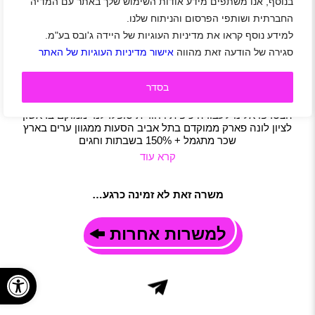
בנוסף, אנו משתפים מידע אודות השימוש שלך באתר עם המדיה
לסופרלנד וללונה פארק דרושים/ות מאבטחים/ות
החברתית ושותפי הפרסום והניתוח שלנו.
סדרנים/ות עם הסעות
למידע נוסף קראו את מדיניות העוגיות של היידה ג'ובס בע"מ.
ראשון לציון
|
תל אביב-יפו
|
סטודנטים
|
חיילים
|
חיילים משוחררים
סגירה של הודעה זאת מהווה
אישור מדיניות העוגיות של האתר
|
עבודה זמנית
|
אבטחה
|
חיילים
|
משרות שוות
|
סטודנטים
|
משרה מלאה
|
משמרות
|
חצי משרה
|
משרת הורה
|
משרה חלקית
בסדר
תיאור משרה
אוהבים הרפתקאות? אנשי אדרנלין? למקום הכי צבעוני ושמח!
הצטרפו אלינו לעבודה כיפית ויחודית סופלרלנד ממוקם בראשון
לציון לונה פארק ממוקדם בתל אביב הסעות ממגוון ערים בארץ
שכר מתגמל + 150% בשבתות וחגים
קרא עוד
משרה זאת לא זמינה כרגע…
למשרות אחרות
פתח