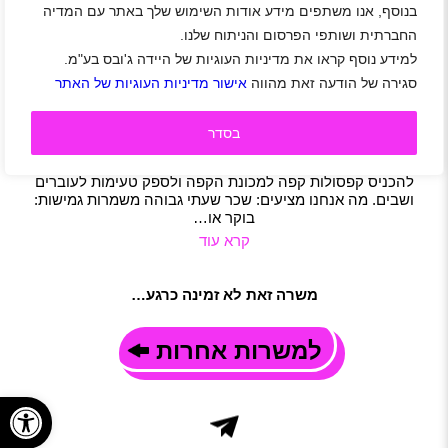
בנוסף, אנו משתפים מידע אודות השימוש שלך באתר עם המדיה
לפעילות עבור מותג קפה בינלאומי דרושים/ות מקדמי
החברתית ושותפי הפרסום והניתוח שלנו.
מכירות
למידע נוסף קראו את מדיניות העוגיות של היידה ג'ובס בע"מ.
באר שבע
|
סטודנטים
|
חיילים
|
חיילים משוחררים
|
עבודה זמנית
|
סגירה של הודעה זאת מהווה
אישור מדיניות העוגיות של האתר
מכירות
|
דיילות
|
סטודנטים
|
קידום מכירות
|
משמרות
תיאור משרה
אנחנו מחפשים אנשים נלהבים שיצטרפו לפרויקט מעניין בשבועיים
בסדר
הקרובים! הזדמנות לקחת חלק בפעילות טעימות קפה ייחודית.
מהות התפקיד: לא נדרשת הכשרה כבריסטה! תפקידכם יהיה
להכניס קפסולות קפה למכונת הקפה ולספק טעימות לעוברים
ושבים. מה אנחנו מציעים: שכר שעתי גבוהה משמרות גמישות:
בוקר או…
קרא עוד
משרה זאת לא זמינה כרגע…
למשרות אחרות
פתח