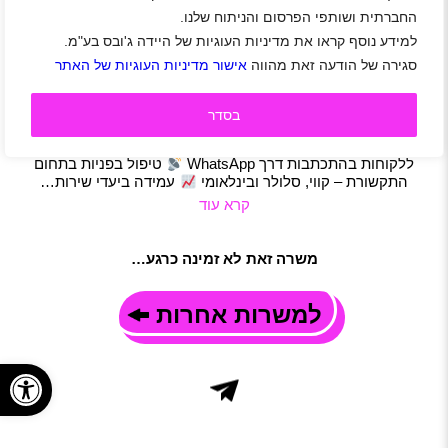
החברתית ושותפי הפרסום והניתוח שלנו.
לפרטנר דרושים/ות נציגי/ות דיגיטל
למידע נוסף קראו את מדיניות העוגיות של היידה ג'ובס בע"מ.
ראש העין
|
סטודנטים
|
חיילים משוחררים
|
שירות לקוחות
|
מוקד
|
סגירה של הודעה זאת מהווה
אישור מדיניות העוגיות של האתר
משרות חמות
|
משרות שוות
|
תפעול
|
משרה מלאה
|
משמרות
תיאור משרה
רוצים לעבוד בצ'אט? מחפשים תפקיד דינאמי שלא דורש שיחות
בסדר
טלפון? התפקיד הזה בשבילכם! אנחנו מחפשים נציגים/ות
תותחים/ות למוקד הדיגיטל שלנו! התפקיד כולל:
מתן מענה
ללקוחות בהתכתבות דרך WhatsApp
טיפול בפניות בתחום
התקשורת – קווי, סלולר ובינלאומי
עמידה ביעדי שירות…
קרא עוד
משרה זאת לא זמינה כרגע…
למשרות אחרות
פתח