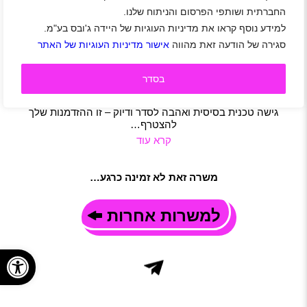
החברתית ושותפי הפרסום והניתוח שלנו.
לפריסבי דרושים/ות עובדים/ות PDI למחלקת הכנה
למידע נוסף קראו את מדיניות העוגיות של היידה ג'ובס בע"מ.
ומסירה
סגירה של הודעה זאת מהווה
אישור מדיניות העוגיות של האתר
אזור שפלה
|
אזור דרום
|
חיילים משוחררים
|
תפעול
|
משרה מלאה
תיאור משרה
בוא/י להיות חלק מהשלב הכי מרגש – רגע לפני שהרכב מגיע
בסדר
ללקוח! משרה תפעולית עם הכשרה מלאה, תנאים טובים, אווירה
משפחתית ואפשרות להתפתח. אם יש לך רישיון נהיגה על גיר רגיל,
גישה טכנית בסיסית ואהבה לסדר ודיוק – זו ההזדמנות שלך
להצטרף…
קרא עוד
משרה זאת לא זמינה כרגע…
למשרות אחרות
פתח