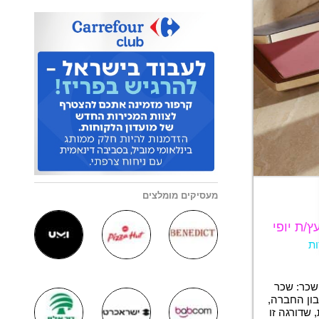
מעסיקים מומלצים
/ת יופי
ות
שכר: שכר
ון החברה,
 שדורגה זו