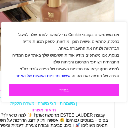
אנו משתמשים בקובצי Cookie כדי לאפשר לאתר שלנו לפעול
כהלכה, להתאים אישית תוכן ומודעות, לספק תכונות מדיה
חברתיות ולנתח את התעבורה באתר.
בנוסף, אנו משתפים מידע אודות השימוש שלך באתר עם המדיה
החברתית ושותפי הפרסום והניתוח שלנו.
למידע נוסף קראו את מדיניות העוגיות של היידה ג'ובס בע"מ.
+
סגירה של הודעה זאת מהווה
אישור מדיניות העוגיות של האתר
בסדר
לקבוצת החברות היוקרתית אסתי לאודר דרוש/ה יועץ
אזור מרכז
|
אזור שפלה
|
אזור השרון
|
ירושלים
|
מכיר
|
משמרות
|
חצי משרה
|
משרה חלקית
תיאור משרה
קבוצת ESTEE LAUDER מחפשת אותך!
למה כדאי לך? 
בסיס + בונוסים גבוהים!
אפשרויות: קידום, הדרכות על חשב
תנאים מעולים!
ויבים: סביבת עבודה צעירה, דינמית וכיפית,