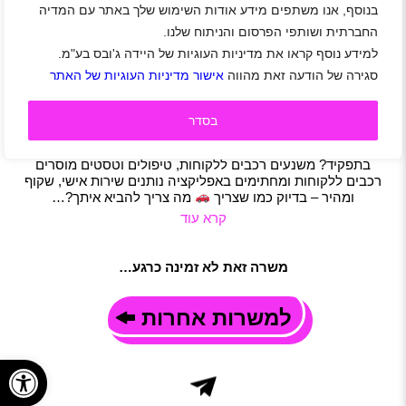
בנוסף, אנו משתפים מידע אודות השימוש שלך באתר עם המדיה
חברת Freesbe מחפשת נציג/ת שינוע שיצטרף/תצטרף
החברתית ושותפי הפרסום והניתוח שלנו.
לצוות המנצח שלנו
למידע נוסף קראו את מדיניות העוגיות של היידה ג'ובס בע"מ.
אזור שפלה
|
אזור השרון
|
ראשון לציון
|
תל אביב-יפו
|
כוכב יאיר
|
סגירה של הודעה זאת מהווה
אישור מדיניות העוגיות של האתר
ירושלים
|
חדרה
|
אשדוד
|
נהריה
|
באר שבע
|
חיילים משוחררים
|
נהגים
|
רכב
|
תעשייה ולוגיסטיקה
|
תפעול
|
משרה מלאה
תיאור משרה
בסדר
מחפש/ת עבודה עם אקשן ושטח? חברת Freesbe מחפשת נציג/ת
שירות שטח שיצטרף/תצטרף לצוות המנצח שלנו!
מה עושים
בתפקיד? משנעים רכבים ללקוחות, טיפולים וטסטים מוסרים
רכבים ללקוחות ומחתימים באפליקציה נותנים שירות אישי, שקוף
ומהיר – בדיוק כמו שצריך
מה צריך להביא איתך?…
קרא עוד
משרה זאת לא זמינה כרגע…
למשרות אחרות
פתח