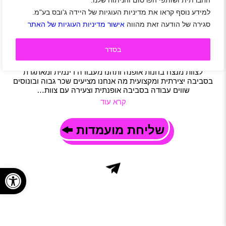
החברתית ושותפי הפרסום והניתוח שלנו.
לרשת אופנה מובילה דרושים/ות יועצי/ות שירות ומכירה
למידע נוסף קראו את מדיניות העוגיות של היידה ג'ובס בע"מ.
פריסה ארצית
|
חיילים משוחררים
|
אופנה וביוטי
|
מכירות
|
סגירה של הודעה זאת מהווה
אישור מדיניות העוגיות של האתר
שירות לקוחות
|
משרות שוות
|
משרה מלאה
|
משמרות
תיאור משרה
בסדר
אם אתם/ן חיים ונושמים אופנה אוהבים לייעץ ללקוחות ולעזור להם
למצוא את הסטייל המושלם אנחנו מחפשים אתכם הצטרפו אלינו
לצוות מנצח בחנות אופנה ותהנו מעבודה דינמית ומאתגרת
בסביבה יצירתית ומקצועית מה אנחנו מציעים שכר גבוה ובונוסים
שווים עבודה בסביבה אופנתית וצעירה עם צוות…
קרא עוד
שליחת מועמדות
פתח