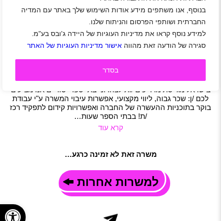
בנוסף, אנו משתפים מידע אודות השימוש שלך באתר עם המדיה
לרשת אפטר סקול דרושים/ות מדריכות/ים לצהרוני בתי
ספר
החברתית ושותפי הפרסום והניתוח שלנו.
למידע נוסף קראו את מדיניות העוגיות של היידה ג'ובס בע"מ.
הרצליה
|
תל אביב-יפו
|
רמת השרון
|
קריית אונו
|
חולון
|
שוהם
|
יוקנעם
|
זכרון יעקב
|
באר יעקב
|
להבים
|
שכר 60 ₪
|
סטודנטים
|
סגירה של הודעה זאת מהווה
אישור מדיניות העוגיות של האתר
חיילים
|
חיילים משוחררים
|
חינוך ורווחה
|
הדרכה
|
משרה מלאה
|
חצי משרה
|
משרת הורה
|
משרה חלקית
בסדר
תיאור משרה
רשת אפטר סקול, חברת הדרכות הילדים הפרטית הגדולה ביותר
בישראל מגייסת מדריכים /ות לצהרוני בתי ספר יסודיים אנו מציעים
לכם /ן: שכר גבוה, ליווי מקצועי, אפשרות עיבוי המשרה ע"י עבודת
בוקר בתוכניות ההעשרה של החברה ואפשרויות קידום לתפקיד רכז
/ת! בבתי הספר שעות…
קרא עוד
משרה זאת לא זמינה כרגע…
למשרות אחרות
פתח