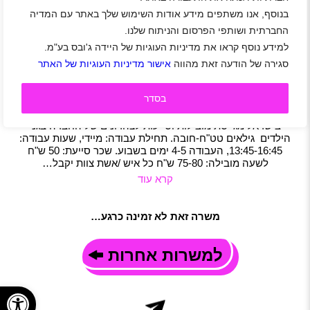
בנוסף, אנו משתפים מידע אודות השימוש שלך באתר עם המדיה
לרשת אפטר סקול דרושים/ות מובילות/ים וסייעות/ים
לצהרוני גנים
החברתית ושותפי הפרסום והניתוח שלנו.
למידע נוסף קראו את מדיניות העוגיות של היידה ג'ובס בע"מ.
הרצליה
|
תל אביב-יפו
|
רמת השרון
|
קריית אונו
|
חולון
|
שוהם
|
יוקנעם
|
זכרון יעקב
|
באר יעקב
|
להבים
|
סטודנטים
|
חיילים
|
סגירה של הודעה זאת מהווה
אישור מדיניות העוגיות של האתר
חיילים משוחררים
|
חינוך ורווחה
|
הדרכה
|
משרה מלאה
|
חצי משרה
|
משרת הורה
|
משרה חלקית
בסדר
תיאור משרה
רשת אפטר סקול, חברת הדרכות הילדים הפרטית הגדולה ביותר
בישראל מגייסת מובילות וסייעות לצהרונים של החברה בגני
הילדים גילאים טט"ח-חובה. תחילת עבודה: מיידי, שעות עבודה:
13:45-16:45, העבודה 4-5 ימים בשבוע. שכר סייעת: 50 ש"ח
לשעה מובילה: 75-80 ש"ח כל איש /אשת צוות יקבל…
קרא עוד
משרה זאת לא זמינה כרגע…
למשרות אחרות
פתח