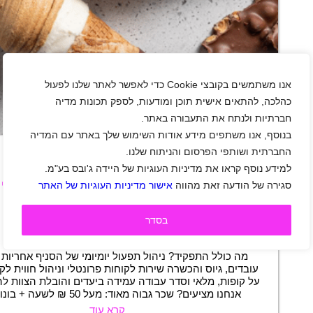
אנו משתמשים בקובצי Cookie כדי לאפשר לאתר שלנו לפעול
כהלכה, להתאים אישית תוכן ומודעות, לספק תכונות מדיה
חברתיות ולנתח את התעבורה באתר.
+
בנוסף, אנו משתפים מידע אודות השימוש שלך באתר עם המדיה
החברתית ושותפי הפרסום והניתוח שלנו.
למידע נוסף קראו את מדיניות העוגיות של היידה ג'ובס בע"מ.
לרשת גלידת אוטלו דרוש/ה מנהל/ת סניף
סגירה של הודעה זאת מהווה
אישור מדיניות העוגיות של האתר
תל אביב-יפו
|
חיילים משוחררים
|
מכירות
|
מסעדנות ובתי קפה
|
משרות שוות
|
ניהול
|
בסדר
משרה מלאה
|
משמרות
תיאור משרה
מה כולל התפקיד? ניהול תפעול יומיומי של הסניף אחריות 
עובדים, גיוס והכשרה שירות לקוחות פרונטלי וניהול חווית לק
על קופות, מלאי וסדר עבודה עמידה ביעדים והובלת הצוות 
אנחנו מציעים? שכר גבוה מאוד: מעל 50 ₪ לשעה + בונוסים…
קרא עוד