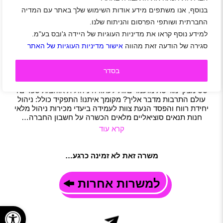
בנוסף, אנו משתפים מידע אודות השימוש שלך באתר עם המדיה
לרשת הספרים המובילה בישראל דרושים/ות
מנהלים/ות למגוון חנויות ברחבי הארץ
החברתית ושותפי הפרסום והניתוח שלנו.
למידע נוסף קראו את מדיניות העוגיות של היידה ג'ובס בע"מ.
אילת
|
באר יעקב
|
ירושלים
|
כפר סבא
|
מודיעין
|
פתח תקווה
|
רמת גן
|
תל אביב-יפו
|
רחובות
|
רעננה
|
אזור יהודה ושומרון
|
סגירה של הודעה זאת מהווה
אישור מדיניות העוגיות של האתר
חיילים משוחררים
|
מכירות
|
שירות לקוחות
|
משרה מלאה
|
משמרות
בסדר
תיאור משרה
אנשי/נשות ספר? בואו לעבוד איתנו! תנאים מעולים ושכר מתגמל!
סטימצקי מגייסת מועמדים/ות לעתודה ניהולית אוהב/ת ספרים?
עולם התרבות מדבר אליך? מקומך איתנו! התפקיד כולל: ניהול
יחידת רווח והפסד הנעת צוות לעמידה ביעדי מכירות ניהול מלאי
חנות תנאים סוציאליים מלאים הכשרה על חשבון החברה…
קרא עוד
משרה זאת לא זמינה כרגע…
למשרות אחרות
פתח