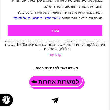
בנוסף, אנו משתפים מידע אודות השימוש שלך באתר עם המדיה
לחנות יוקרתית בנמל התעופה בן גוריון דרושים /ות
החברתית ושותפי הפרסום והניתוח שלנו.
קופאים/ות וסדרנים/ות
למידע נוסף קראו את מדיניות העוגיות של היידה ג'ובס בע"מ.
נתב"ג
|
סטודנטים
|
חיילים משוחררים
|
משרות שוות
|
קופה
|
סגירה של הודעה זאת מהווה
אישור מדיניות העוגיות של האתר
תעופה
|
משרה מלאה
|
משמרות
תיאור משרה
בסדר
תיאור התפקיד: • הפעלת קופה ממוחשבת ומתן שירות מקצועי
ללקוחות. • סידור סחורה, טיפול במלאי ושמירה על הסדר והנראות
בחנות. • עבודה בצוות, באווירה צעירה ודינמית. • מתן מענה ופתרון
בעיות ללקוחות. היתרונות: • שכר גבוה עם תמריצים (150% בשעות
הלילה). • הסעות…
קרא עוד
משרה זאת לא זמינה כרגע…
למשרות אחרות
פתח