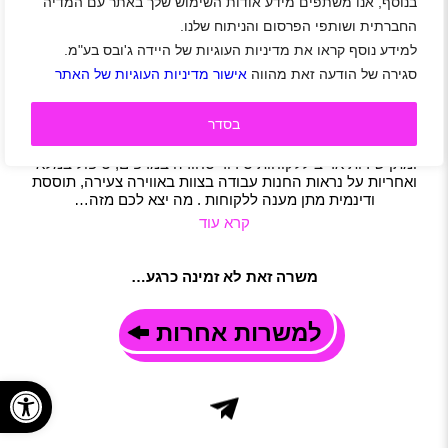
בנוסף, אנו משתפים מידע אודות השימוש שלך באתר עם המדיה
לרשת חנויות בינלאומית דרושים/ות קופאים/ות
החברתית ושותפי הפרסום והניתוח שלנו.
וסדרנים/ות
למידע נוסף קראו את מדיניות העוגיות של היידה ג'ובס בע"מ.
נתב"ג
|
חיילים משוחררים
|
סטודנטים
|
משרות שוות
|
קופה
|
סגירה של הודעה זאת מהווה
אישור מדיניות העוגיות של האתר
תעופה
|
משמרות
|
משרה מלאה
תיאור משרה
בסדר
לחנויות הדיוטי פרי היוקרתיות בנמל התעופה בן גוריון דרושים/ות
קופאים/ות וסדרנים/ות. התפקיד כולל: הפעלת קופה ממוחשבת
ומתן שירות אדיב ללקוחות סידור סחורה במדפים, טיפול במלאי
ואחריות על נראות החנות עבודה בצוות באווירה צעירה, תוססת
ודינמית מתן מענה ללקוחות . מה יצא לכם מזה…
קרא עוד
משרה זאת לא זמינה כרגע…
למשרות אחרות
פתח