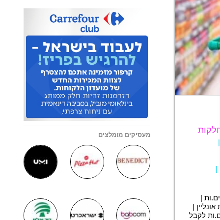
חלקות
מעסיקים מומלצים
|
.ות |
ונליין |
ם.ות לקבל