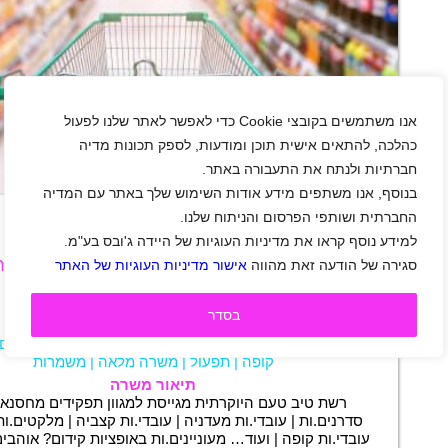
אנו משתמשים בקובצי Cookie כדי לאפשר לאתר שלנו לפעול
כהלכה, להתאים אישית תוכן ומודעות, לספק תכונות מדיה
חברתיות ולנתח את התעבורה באתר.
+
בנוסף, אנו משתפים מידע אודות השימוש שלך באתר עם המדיה
החברתית ושותפי הפרסום והניתוח שלנו.
למידע נוסף קראו את מדיניות העוגיות של היידה ג'ובס בע"מ.
לרשת טיב טעם דרושים.ות עובדים.ות למגוון מ
סגירה של הודעה זאת מהווה
אישור מדיניות העוגיות של האתר
אזור מרכז
|
אזור השרון
|
בת-ים
|
הוד השרון
|
חולון
|
פתח תקווה
|
ראשון לציון
|
רמת גן
|
תל אביב-יפו
|
בסדר
גיל 20 ומעלה
|
שכר 38 ₪
|
סטודנטים
|
חיילים משוחררים
|
קמעונאות
|
מחסנאים
|
מלקטים
קופה
|
תפעול
|
משרה מלאה
|
משמרות
תיאור משרה
רשת טיב טעם היוקרתית מגייסת למגוון תפקידים מחסנאים
סדרנים.ות | עובדי.ות מעדניה | עובדי.ות קצביה | מלקטים.ות א
עובדי.ות קופה | ועוד… מעוניינים.ות באופציות קידום? אוהבי