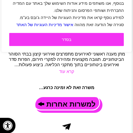
בנוסף, אנו משתפים מידע אודות השימוש שלך באתר עם המדיה
לשירות בתי הסוהר דרושים/ות לוחמים ולוחמות
החברתית ושותפי הפרסום והניתוח שלנו.
ליחידת כת"ר
למידע נוסף קראו את מדיניות העוגיות של היידה ג'ובס בע"מ.
אזור מרכז
|
אזור השרון
|
אזור שפלה
|
אזור ירושלים
|
סגירה של הודעה זאת מהווה
אישור מדיניות העוגיות של האתר
אזור יהודה ושומרון
|
אזור דרום
|
אזור אילת
|
חיילים משוחררים
|
אבטחה
|
משמרות
תיאור משרה
בסדר
זו ההזדמנות שלך להיות חלק ממערכת ביטחונית מובילה! עבודה
תחת לחץ, יחסי אנוש טובים, כושר פיזי, דייקנות וערנות לפרטים!
מתן מענה ראשוני לאירועים מתפרצים ואירועי קיצון בבתי הסוהר
הביטחוניים. תגובה מקצועית ומהירה למקרי חירום, הפרות סדר
ואירועים ביטחוניים בתוך מתקני הכליאה. ביצוע פעולות…
קרא עוד
משרה זאת לא זמינה כרגע…
למשרות אחרות
פתח