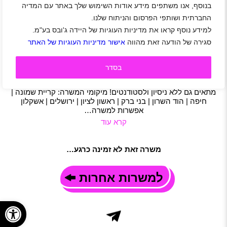
בנוסף, אנו משתפים מידע אודות השימוש שלך באתר עם המדיה
לCBC ISRAEL דרושים/ות מאבטחים/ות בפריסה
החברתית ושותפי הפרסום והניתוח שלנו.
ארצית
למידע נוסף קראו את מדיניות העוגיות של היידה ג'ובס בע"מ.
קריית שמונה
|
חיפה
|
הוד השרון
|
בני ברק
|
ראשון לציון
|
ירושלים
סגירה של הודעה זאת מהווה
אישור מדיניות העוגיות של האתר
|
אשקלון
|
סטודנטים
|
חיילים משוחררים
|
אבטחה
|
משרות שוות
|
משרה מלאה
|
משמרות
תיאור משרה
בסדר
חברת CBC ISRAEL – הבית של קוקה-קולה, קרלסברג, טרה,
נביעות ועוד – מחפשת מאבטחים ומאבטחות להצטרף לצוות!
מתאים גם ללא ניסיון ולסטודנטים! מיקומי המשרה: קריית שמונה |
חיפה | הוד השרון | בני ברק | ראשון לציון | ירושלים | אשקלון
אפשרות למשרה…
קרא עוד
משרה זאת לא זמינה כרגע…
למשרות אחרות
פתח