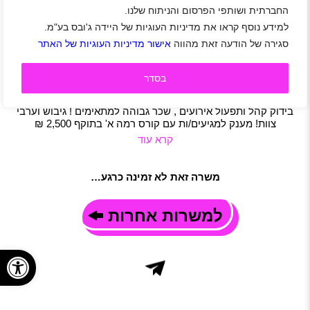
החברתית ושותפי הפרסום והניתוח שלנו.
מאבטחים/ות לסינימה סיטי גלילות
למידע נוסף קראו את מדיניות העוגיות של היידה ג'ובס בע"מ.
אזור מרכז
|
אזור השרון
|
גליל ים
|
הרצליה
|
כפר שמריהו
|
נתניה
|
סגירה של הודעה זאת מהווה
אישור מדיניות העוגיות של האתר
תל אביב-יפו
|
רמת השרון
|
רעננה
|
סטודנטים
|
חיילים משוחררים
|
אבטחה
|
משרה מלאה
|
משמרות
|
חצי משרה
|
משרה חלקית
תיאור משרה
בסדר
לסינימה סיטי גלילות דרושים מאבטחים/ות ! בואו לעבוד בסביבת
עבודה צעירה , תנאים מצויינים ! משמרות קלילות (בוקר וערב)
בידוק קהל ותפעול אירועים , שכר גבוהה למתאימים ! גיבוש וערבי
צוות! מענק למגיעים/ות עם קורס רמה א' בתוקף 2,500 ₪
קרא עוד
משרה זאת לא זמינה כרגע…
למשרות אחרות
פתח