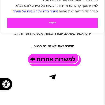
החברתית ושותפי הפרסום והניתוח שלנו.
מדריכים/ות שייט ותפעול
למידע נוסף קראו את מדיניות העוגיות של היידה ג'ובס בע"מ.
אזור צפון
|
גיל 16 ומעלה
|
עבודה זמנית
|
חיילים משוחררים
|
סגירה של הודעה זאת מהווה
אישור מדיניות העוגיות של האתר
סטודנטים
|
הדרכה
|
תפעול
|
משמרות
|
משרה מלאה
תיאור משרה
בסדר
הדרכות ותפעול קבוצות לשייט קיאקים וסירות בנהר הירדן.
דרישות משרה
יחסי אנוש מעולים, עבודה בצוות, אכפתיות ושירותיות.
משרה זאת לא זמינה כרגע…
למשרות אחרות
פתח