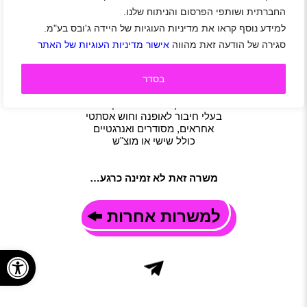
|
משרה מלאה
|
משמרות
|
משרה חלקית
החברתית ושותפי הפרסום והניתוח שלנו.
תיאור משרה
למידע נוסף קראו את מדיניות העוגיות של היידה ג'ובס בע"מ.
שופרא היא כמו בית למכורים/ות לנעליים וזוהי דלת הכניסה שלך!
אנחנו מגייסים מוכרים ומוכרות לחנויות שופרא ברחבי הארץ
סגירה של הודעה זאת מהווה
אישור מדיניות העוגיות של האתר
שכר מתגמל ואפשרויות קידומים למתאימים/ות.
דרישות משרה
בסדר
בוגרי תיכון
גילאי 18+
ניסיון במכירות יתרון
בעלי חיבור לאופנה וחוש אסתטי
אחראים, מסודרים ואנרגטיים
כולל שישי או מוצ"ש
משרה זאת לא זמינה כרגע…
למשרות אחרות
פתח