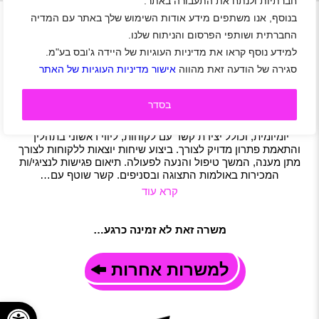
+
חברתיות ולנתח את התעבורה באתר.
בנוסף, אנו משתפים מידע אודות השימוש שלך באתר עם המדיה
החברתית ושותפי הפרסום והניתוח שלנו.
מוקדים שירות/מכירות
למידע נוסף קראו את מדיניות העוגיות של היידה ג'ובס בע"מ.
אזור דרום
|
אזור שפלה
|
בני עי"ש
|
יבנה
|
גדרה
|
אשדוד
|
סגירה של הודעה זאת מהווה
אישור מדיניות העוגיות של האתר
ראשון לציון
|
סטודנטים
|
חיילים משוחררים
|
שירות לקוחות
|
מוקד
|
משרה מלאה
|
משרה חלקית
בסדר
תיאור משרה
התפקיד משלב עולם של שירות לקוחות עם עשייה מכירתית
יומיומית, וכולל יצירת קשר עם לקוחות, ליווי ראשוני בתהליך
והתאמת פתרון מדויק לצורך. ביצוע שיחות יוצאות ללקוחות לצורך
מתן מענה, המשך טיפול והנעה לפעולה. תיאום פגישות לנציגי/ות
המכירות באולמות התצוגה ובסניפים. קשר שוטף עם…
קרא עוד
משרה זאת לא זמינה כרגע…
למשרות אחרות
פתח