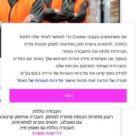
אנו משתמשים בקובצי Cookie כדי לאפשר לאתר שלנו לפעול
כהלכה, להתאים אישית תוכן ומודעות, לספק תכונות מדיה
חברתיות ולנתח את התעבורה באתר.
+
בנוסף, אנו משתפים מידע אודות השימוש שלך באתר עם המדיה
החברתית ושותפי הפרסום והניתוח שלנו.
למידע נוסף קראו את מדיניות העוגיות של היידה ג'ובס בע"מ.
מחסנאי/ת
סגירה של הודעה זאת מהווה
אישור מדיניות העוגיות של האתר
אזור שפלה
|
גיל 22 ומעלה
|
מחסנאים
|
משרה מלא
תיאור משרה
בסדר
למחסן מתנות ביבנה, דרושים/ות עובדי/ות מחסן חרוצים לעבו
*אין צורך בידע מוקדם.
העבודה כוללת:
רענון סחורות הכנסת סחורה למחסן, העברה ואיחסון קרטוני
עם טאבלט, תנאים טובים למתאימים.
העבודה כוללת גם מאמץ פיזי.
דרישות משרה