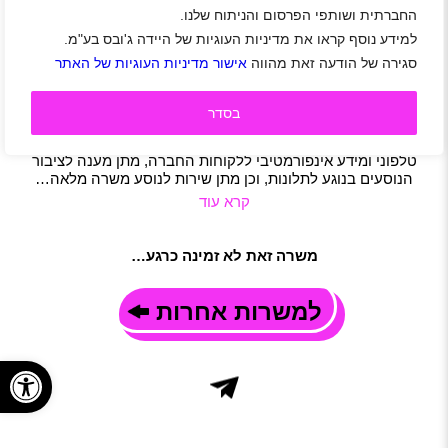
החברתית ושותפי הפרסום והניתוח שלנו.
מטרופולין מגייסת נציגי/ות שירות לקוחות
למידע נוסף קראו את מדיניות העוגיות של היידה ג'ובס בע"מ.
אזור דרום
|
אזור השרון
|
באר שבע
|
כפר סבא
|
חיילים משוחררים
|
סגירה של הודעה זאת מהווה
אישור מדיניות העוגיות של האתר
שירות לקוחות
|
מוקד
|
משרה מלאה
|
משמרות
תיאור משרה
למטרופולין דרוש/ה נציג/ת שירות לקוחות בכפר סבא ובאר שבע
בסדר
למרכז השירות החדש של מטרופולין דרושים נציגים טלפוניים,
שאוהבים לתת שירות ולסייע לאנשים! התפקיד כולל מתן מענה
טלפוני ומידע אינפורמטיבי ללקוחות החברה, מתן מענה לציבור
הנוסעים בנוגע לתלונות, וכן מתן שירות לנוסע משרה מלאה…
קרא עוד
משרה זאת לא זמינה כרגע…
למשרות אחרות
פתח