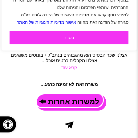
בנוסף, אנו משתפים מידע אודות השימוש שלך באתר עם המדיה
אנשי מכירות בנתבג הסעות מהבית בכל שעות היממה
החברתית ושותפי הפרסום והניתוח שלנו.
אזור מרכז
|
אזור שפלה
|
אזור השרון
|
סטודנטים
|
למידע נוסף קראו את מדיניות העוגיות של היידה ג'ובס בע"מ.
חיילים משוחררים
|
מכירות
|
דיילות
|
בנקאות ופיננסים
|
סגירה של הודעה זאת מהווה
אישור מדיניות העוגיות של האתר
קידום מכירות
|
משרה מלאה
|
משמרות
|
משרה חלקית
תיאור משרה
בסדר
דרושים אנשי מכירות מעולים למכירה ושיווק כרטיס האשראי
היוקרתי "פליי כארד" בנמל תעופה בן גוריון בלוד. ממוצע שכר
שעתי ₪ 45 + בונוסים אצלנו יש הסעות מהבית בכל שעות היממה
אצלנו שכר הבסיס הוא מהגבוהים בנתב"ג + בונוסים משוגעים
אצלנו מקבלים כרטיס אוכל…
קרא עוד
משרה זאת לא זמינה כרגע…
למשרות אחרות
פתח