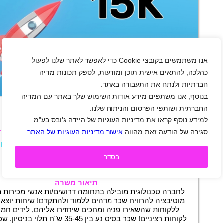
אנו משתמשים בקובצי Cookie כדי לאפשר לאתר שלנו לפעול
כהלכה, להתאים אישית תוכן ומודעות, לספק תכונות מדיה
חברתיות ולנתח את התעבורה באתר.
+
בנוסף, אנו משתפים מידע אודות השימוש שלך באתר עם המדיה
החברתית ושותפי הפרסום והניתוח שלנו.
למידע נוסף קראו את מדיניות העוגיות של היידה ג'ובס בע"מ.
מכירות טלפוניות – ממוצע שכר 15K במוקד הכי חזק בארץ!
סגירה של הודעה זאת מהווה
אישור מדיניות העוגיות של האתר
אזור מרכז
|
אזור שפלה
|
גיל 19 ומעלה
|
סטודנטים
|
חיילים משוחררים
|
עבודה זמנית
|
מכירות
|
בסדר
טלמרקטינג
|
משרה מלאה
|
משמרות
|
חצי משרה
|
משרת הורה
|
משרה חלקית
תיאור משרה
לחברה טכנולוגית מובילה בתחומה דרושים/ות אנשי מכירות 
מוטיבציה להרוויח שכר מדהים ללמוד ולהתקדם! שיחות יוצאו
ללקוחות שהשאירו פניה ומחכים שיחזירו אליהם, לידים חמי
לקוחות רציניים! שכר בסיס נע בין 35-45 ש"ח תל