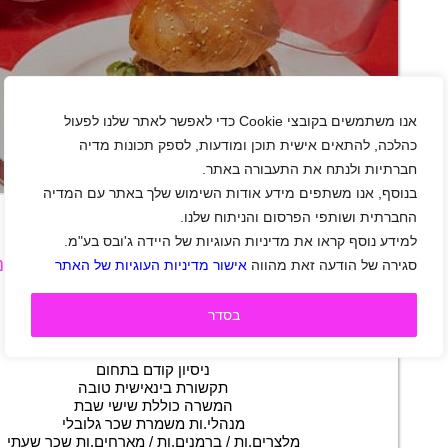
אנו משתמשים בקובצי Cookie כדי לאפשר לאתר שלנו לפעול
כהלכה, להתאים אישית תוכן ומודעות, לספק תכונות מדיה
חברתיות ולנתח את התעבורה באתר.
+
בנוסף, אנו משתפים מידע אודות השימוש שלך באתר עם המדיה
החברתית ושותפי הפרסום והניתוח שלנו.
למידע נוסף קראו את מדיניות העוגיות של היידה ג'ובס בע"מ.
דרושים.ות מנהלי.ות משמרת / מלצרים.ות / ברמני
סגירה של הודעה זאת מהווה
אישור מדיניות העוגיות של האתר
מארחים.ות לסניף ת"א
אזור מרכז
|
גיל 19 ומעלה
|
מסעדנות ובתי קפה
|
בסדר
משרה מלאה
|
משמרות
|
חצי משרה
תיאור משרה
ניסיון קודם בתחום
תקשורת בינאישית טובה
המשרה כוללת שישי שבת
מנהלי.ות משמרת שכר גלובלי
מלצרים.ות / ברמנים.ות / מארחים.ות שכר שעתי