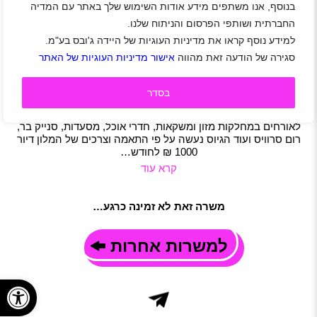
בנוסף, אנו משתפים מידע אודות השימוש שלך באתר עם המדיה
מלצרים לחדרי האוכל והמסעדות של ישרוטל באילת
החברתית ושותפי הפרסום והניתוח שלנו.
אזור אילת
|
אילת
|
אשדוד
|
אשקלון
|
באר שבע
|
חיפה
|
טבריה
|
למידע נוסף קראו את מדיניות העוגיות של היידה ג'ובס בע"מ.
ירושלים
|
נתניה
|
פתח תקווה
|
ראשון לציון
|
תל אביב-יפו
|
סגירה של הודעה זאת מהווה
אישור מדיניות העוגיות של האתר
שכר 35 ₪
|
עבודה מועדפת
|
חיילים משוחררים
|
מלונאות
|
משמרות
תיאור משרה
בסדר
למלונות ישרוטל באילת דרושים/ות מלצרים/יות. מענק ישרוטל
בתום חצי שנה של 5000 ₪ . טיפים גבוהים במיוחד מתן שירות
לאורחים במחלקות מזון ומשקאות, חדרי אוכל, מסעדות, סנייק בר,
רום סרוויס ועוד הגיוס נעשה על פי התאמה וצרכים של המלון דיור
1000 ₪ לחודש…
קרא עוד
משרה זאת לא זמינה כרגע…
למשרות אחרות
פתח