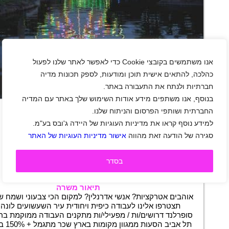
אנו משתמשים בקובצי Cookie כדי לאפשר לאתר שלנו לפעול
כהלכה, להתאים אישית תוכן ומודעות, לספק תכונות מדיה
חברתיות ולנתח את התעבורה באתר.
+
בנוסף, אנו משתפים מידע אודות השימוש שלך באתר עם המדיה
החברתית ושותפי הפרסום והניתוח שלנו.
למידע נוסף קראו את מדיניות העוגיות של היידה ג'ובס בע"מ.
מפעילי/ות מתקנים לעיר השעשועים
סגירה של הודעה זאת מהווה
אישור מדיניות העוגיות של האתר
אזור מרכז
|
סטודנטים
|
חיילים
|
חיילים משוחררים
|
עבודה זמנית
|
שירות לקוחות
|
משרות שוות
|
בסדר
סטודנטים
|
תפעול
|
משמרות
|
חצי משרה
|
משרה חלקית
תיאור משרה
אוהבים אטרקציות? אנשי אדרנלין? למקום הכי צבעוני ושמח ש
תצטרפו אלינו לעבודה כיפית ויחודית עיר השעשועים לונה 
סופרלנד דרושים/ות / מפעילי/ות מתקנים העבודה ממוקמת בראש
תל אביב 