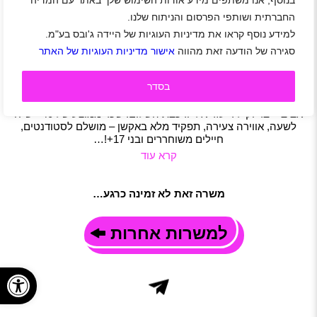
בנוסף, אנו משתפים מידע אודות השימוש שלך באתר עם המדיה
מפעילים/ות חדרי בריחה
החברתית ושותפי הפרסום והניתוח שלנו.
תל אביב-יפו
|
הרצליה
|
שכר 40 ₪
|
חיילים משוחררים
|
סטודנטים
למידע נוסף קראו את מדיניות העוגיות של היידה ג'ובס בע"מ.
|
הדרכה
|
משרות שוות
|
תפעול
|
חצי משרה
|
משמרות
|
סגירה של הודעה זאת מהווה
אישור מדיניות העוגיות של האתר
משרה חלקית
|
משרה מלאה
תיאור משרה
בסדר
מחפשים עבודה שהיא חוויה? הצטרפו אלינו ל־Escape Room תל
אביב! רשת Escape Room מגייסת מפעילים ומפעילות לסניף תל
אביב – בדיוק ליד עזריאלי ורכבת השלום! שכר ממוצע של 40+ ש"ח
לשעה, אווירה צעירה, תפקיד מלא באקשן – מושלם לסטודנטים,
חיילים משוחררים ובני 17+!…
קרא עוד
משרה זאת לא זמינה כרגע…
למשרות אחרות
פתח