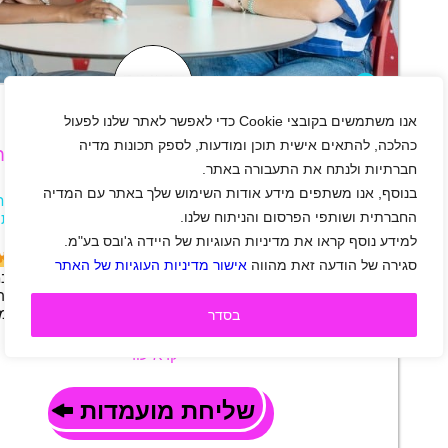
+
אנו משתמשים בקובצי Cookie כדי לאפשר לאתר שלנו לפעול
כהלכה, להתאים אישית תוכן ומודעות, לספק תכונות מדיה
מקס מחפשים נציג/ה פיננסי/ת למוקד אישורים ו
חברתיות ולנתח את התעבורה באתר.
בצפון מענק 7K
בנוסף, אנו משתפים מידע אודות השימוש שלך באתר עם המדיה
חיפה
|
סטודנטים
|
חיילים משוחררים
|
שירות לקוחות
החברתית ושותפי הפרסום והניתוח שלנו.
מוקד
|
בנקאות ופיננסים
|
משרה מלאה
|
משמרות
למידע נוסף קראו את מדיניות העוגיות של היידה ג'ובס בע"מ.
תיאור משרה
כסף, הטבות, גמישות – כל מה שחלמתם, בעבודה אחת!
סגירה של הודעה זאת מהווה
אישור מדיניות העוגיות של האתר
פיננסי/ת למוקד אישורים וחסימות ב-MAX עוז
אובדן, גניבה או חסימת כרטיסי אשראי, באווירה נעימה ומש
ביטחון ורוגע.
מה מחכה לכם?
משמרות גמישות שמ
בסדר
לצעירים, חיילים…
קרא עוד
שליחת מועמדות