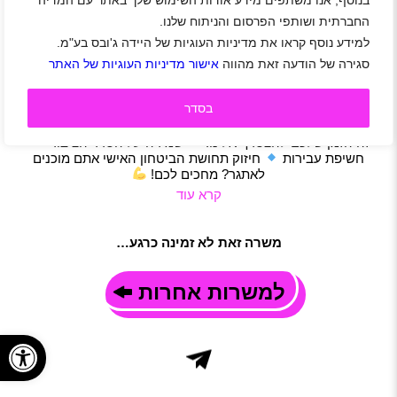
בנוסף, אנו משתפים מידע אודות השימוש שלך באתר עם המדיה
מתגייסים למשטרת ישראל
החברתית ושותפי הפרסום והניתוח שלנו.
אזור צפון
|
אזור דרום
|
אזור מרכז
|
אזור שפלה
|
אזור ירושלים
|
למידע נוסף קראו את מדיניות העוגיות של היידה ג'ובס בע"מ.
אזור אילת
|
אזור השרון
|
אזור רמת הגולן
|
אזור יהודה ושומרון
|
סגירה של הודעה זאת מהווה
אישור מדיניות העוגיות של האתר
חיילים משוחררים
|
אבטחה
|
משרה מלאה
|
משמרות
תיאור משרה
בסדר
קריירה עם אתגר ומשמעות – הצטרפו לסיירי משטרת ישראל!
אם אתם מחפשים תפקיד מקצועי ומאתגר בחזית המאבק בפשיעה,
זה הזמן שלכם להצטרף אלינו!
שמירה על הסדר הציבורי
חשיפת עבירות
חיזוק תחושת הביטחון האישי אתם מוכנים
לאתגר? מחכים לכם!
קרא עוד
משרה זאת לא זמינה כרגע…
למשרות אחרות
פתח