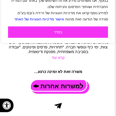
בנוסף, אנו משתפים מידע אודות השימוש שלך באתר עם המדיה
נציגי /ות מכירות למוקד מהמם של חברת תקשורת
החברתית ושותפי הפרסום והניתוח שלנו.
מובילה
למידע נוסף קראו את מדיניות העוגיות של היידה ג'ובס בע"מ.
חיפה
|
שכר ממוצע לשעה 70 ₪
|
חיילים משוחררים
|
מכירות
|
סגירה של הודעה זאת מהווה
אישור מדיניות העוגיות של האתר
מוקד
|
תקשורת ואינטרנט
|
משרה מלאה
|
משמרות
תיאור משרה
בסדר
חברת אינפוקול מתמחה בניהול מוקדי שירות ומכירה ומגייסת נציגי
/ות מכירות למוקד מהמם של חברת תקשורת מובילה! אצלנו תהנו
מהתנאים המעולים הבאים: *משכורות מהגבוהות במשק. *ערבי
צוות, ימי כיף ונופשי חברה. *תחרויות, פרסים ופינוקים. *עבודה
בסביבה משפחתית, מפנקת ודינאמית.
קרא עוד
משרה זאת לא זמינה כרגע…
למשרות אחרות
פתח