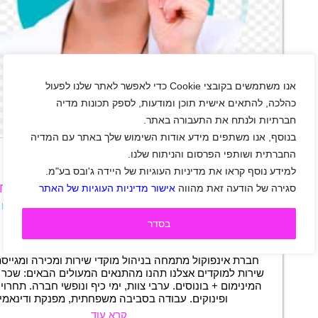
אנו משתמשים בקובצי Cookie כדי לאפשר לאתר שלנו לפעול
כהלכה, להתאים אישית תוכן ומודעות, לספק תכונות מדיה
חברתיות ולנתח את התעבורה באתר.
+
בנוסף, אנו משתפים מידע אודות השימוש שלך באתר עם המדיה
החברתית ושותפי הפרסום והניתוח שלנו.
למידע נוסף קראו את מדיניות העוגיות של היידה ג'ובס בע"מ.
נציגי/ות שירות למוקד טלפוני למגוון רחב של ח
סגירה של הודעה זאת מהווה
אישור מדיניות העוגיות של האתר
נשר
|
חיפה
|
נתניה
|
ראש העין
|
חיילים משוחררים
|
שירות לקוחות
|
מוקד
|
תקשורת ואינטרנט
|
בסדר
משרה מלאה
|
משמרות
|
משרת הורה
תיאור משרה
חברת אינפוקול מתמחה בניהול מוקדי שירות ומכירה ומגייסת 
שירות למוקדים אצלנו תהנו מהתנאים המעולים הבאים: שכר
המינימום + בונוסים. ערבי צוות, ימי כיף ונופשי חברה. תחרוי
ופינוקים. עבודה בסביבה משפחתית, מפנקת ודינאמי
קרא עוד