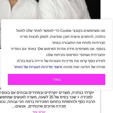
אנו משתמשים בקובצי Cookie כדי לאפשר לאתר שלנו לפעול
כהלכה, להתאים אישית תוכן ומודעות, לספק תכונות מדיה
חברתיות ולנתח את התעבורה באתר.
+
בנוסף, אנו משתפים מידע אודות השימוש שלך באתר עם המדיה
החברתית ושותפי הפרסום והניתוח שלנו.
למידע נוסף קראו את מדיניות העוגיות של היידה ג'ובס בע"מ.
נציג\ת מכירות
סגירה של הודעה זאת מהווה
אישור מדיניות העוגיות של האתר
נתניה
|
גיל 20 ומעלה
|
חיילים משוחררים
|
מכירות
|
משרה מלאה
בסדר
תיאור משרה
משרת נציגת מכירות לקורסים דיגיטליים, סביבת עבודה דינא
יו
למכירה + שכר בסיס של 35 לשעה, משרה לאנשים 
הרבה כסף ולהתפתח בתחום המכירות ברמה הכי גבוהה, נכונו
מכירה ארוכים ואיכותיים, אנשים…
קרא עוד