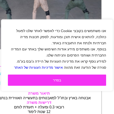
אנו משתמשים בקובצי Cookie כדי לאפשר לאתר שלנו לפעול
כהלכה, להתאים אישית תוכן ומודעות, לספק תכונות מדיה
חברתיות ולנתח את התעבורה באתר.
+
בנוסף, אנו משתפים מידע אודות השימוש שלך באתר עם המדיה
החברתית ושותפי הפרסום והניתוח שלנו.
למידע נוסף קראו את מדיניות העוגיות של היידה ג'ובס בע"מ.
עבודה מועדפת למאבטחים בתעשייה האווירי
סגירה של הודעה זאת מהווה
אישור מדיניות העוגיות של האתר
אור יהודה
|
בת-ים
|
חולון
|
יבנה
|
יהוד
|
פתח תקווה
|
ראשון לציון
|
רמלה לוד
|
רחובות
|
גיל 20 ומעלה
|
בסדר
שכר 49.5 ₪
|
עבודה מועדפת
|
חיילים משוחררים
|
אבטחה
|
משרה מלאה
|
משמרות
תיאור משרה
אבטחה בארץ ובחו"ל למאבטחים בתעשייה האווירית בנתב"ג
דרישות משרה
רובאי 0.3 ומעלה + תעודת לוחם
12 שנות לימוד