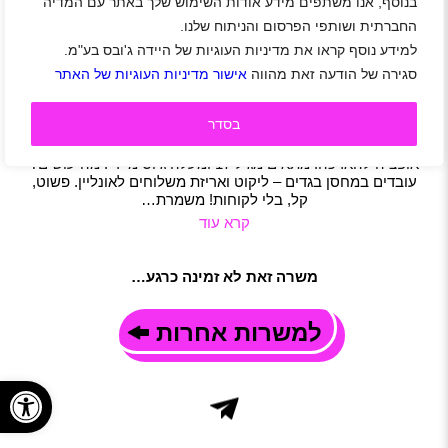
בנוסף, אנו משתפים מידע אודות השימוש שלך באתר עם המדיה
עבור חברת אופנה מובילה דרוש/ה עובד/ת ליקוט
החברתית ושותפי הפרסום והניתוח שלנו.
ואריזה
למידע נוסף קראו את מדיניות העוגיות של היידה ג'ובס בע"מ.
בית שמש
|
שכר 37-40 ₪
|
חיילים משוחררים
|
סטודנטים
|
סגירה של הודעה זאת מהווה
אישור מדיניות העוגיות של האתר
עבודה זמנית
|
מלקטים
|
משרות שוות
|
תפעול
|
משרה מלאה
תיאור משרה
בסדר
מחפשים עבודה זמנית עם שכר שווהההה? זה בשבילכם! פרויקט
ליקוט ואריזת בגדים במותג אופנה מוביל עבודה זמנית לחודש – עם
אופציה להארכה! מתאים מגיל 17 ומעלה גיוס מיידי! מה עושים?
עובדים במחסן בגדים – ליקוט ואריזת משלוחים לאונליין. פשוט,
קל, בלי לקוחות! משמרת…
קרא עוד
משרה זאת לא זמינה כרגע…
למשרות אחרות
פתח