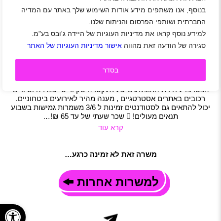
בנוסף, אנו משתפים מידע אודות השימוש שלך באתר עם המדיה
קבוצת אלקטרה מגייסת לוחם/ת לסיירת האופנועים
במרכז ראשון לציון עד פתח תקווה
החברתית ושותפי הפרסום והניתוח שלנו.
למידע נוסף קראו את מדיניות העוגיות של היידה ג'ובס בע"מ.
אזור מרכז
|
תל אביב-יפו
|
פתח תקווה
|
בת-ים
|
רמת גן
|
רמלה לוד
|
נס ציונה
|
אור יהודה
|
גבעת שמואל
|
סביון
|
שוהם
|
גני תקווה
|
סגירה של הודעה זאת מהווה
אישור מדיניות העוגיות של האתר
בית דגן
|
יבנה
|
רמת השרון
|
חיילים משוחררים
|
סטודנטים
|
אבטחה
|
סטודנטים
|
משמרות
|
משרה מלאה
בסדר
תיאור משרה
לוחמים/ות לאבטחת אופנועים – שכר גבוה, תנאים מעולים!
הצטרפו ליחידת האופנועים של אלקטרה סקיוריטי שמירה וסיורים
רכובים באתרים אסטרטגיים , מענה מהיר לאירועים ביטחוניים.
יכול להתאים גם לסטודנטים זמינות ל 3/6 משמרות גמישות בשבוע
תנאים מעולים!  שכר שעתי של עד 65 ₪!…
קרא עוד
משרה זאת לא זמינה כרגע…
למשרות אחרות
פתח