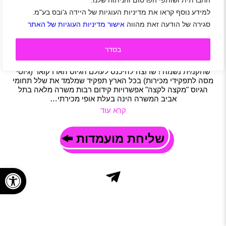
החברתית ושותפי הפרסום והניתוח שלנו.
רכז/ת גיוס מקצה לקצה לחברה פרטית בתחום
למידע נוסף קראו את מדיניות העוגיות של היידה ג'ובס בע"מ.
המכירות בתל אביב
סגירה של הודעה זאת מהווה
אישור מדיניות העוגיות של האתר
תל אביב-יפו
|
חיילים משוחררים
|
מכירות
|
מוקד
|
משאבי אנוש
|
משרות שוות
|
משרה מלאה
בסדר
תיאור משרה
חברת קידום מכירות פרטית בתל אביב (ליד עזריאלי) מחפשת
שחקנ/ית נשמה ! שרוצה להיכנס לעולם הגיוס הארדקואר (גיוסי
מסה לתפקידי מכירות) בכל הארץ תפקיד שמלמד את שלל תחומי
הגיוס "מקצה לקצה" אפשרויות קידום רבות משרה מלאה בתל
אביב המשרה הינה בעלת אופי מכירתי…
קרא עוד
שליחת מועמדות
פתח