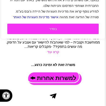
בנוסף, אנו משתפים מידע אודות השימוש שלך באתר עם המדיה
רפרנט/ית מוקד טכני בדאטה סנטר באלקטרה FM
החברתית ושותפי הפרסום והניתוח שלנו.
מודיעין
|
סטודנטים
|
חיילים משוחררים
|
שירות לקוחות
|
מוקד
|
למידע נוסף קראו את מדיניות העוגיות של היידה ג'ובס בע"מ.
משרות שוות
|
תפעול
|
משרה מלאה
|
משמרות
|
חצי משרה
|
סגירה של הודעה זאת מהווה
אישור מדיניות העוגיות של האתר
משרה חלקית
תיאור משרה
בסדר
מחפשים עבודה דינמית עם אחריות וראש גדול? בואו לתפעל את
השטח מהמרכז של אלקטרה FM! אנחנו מחפשים רפרנט/ית מוקד
טכני לדאטה סנטר במודיעין תפקיד מפתח בצוות שלנו, בסביבה
ממוחשבת וקצבית – למי שאוהב/ת להישאר עם אצבע על הדופק.
מה עושים בתפקיד? -מקבלים קריאות…
קרא עוד
משרה זאת לא זמינה כרגע…
למשרות אחרות
פתח