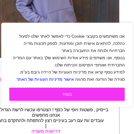
אנו משתמשים בקובצי Cookie כדי לאפשר לאתר שלנו לפעול
כהלכה, להתאים אישית תוכן ומודעות, לספק תכונות מדיה
חברתיות ולנתח את התעבורה באתר.
+
בנוסף, אנו משתפים מידע אודות השימוש שלך באתר עם המדיה
החברתית ושותפי הפרסום והניתוח שלנו.
למידע נוסף קראו את מדיניות העוגיות של היידה ג'ובס בע"מ.
רשת הבייסיק הגדולה בישראל מגייסת צוותי מכי
סגירה של הודעה זאת מהווה
אישור מדיניות העוגיות של האתר
אזור צפון
|
גיל 18 ומעלה
|
עבודה זמנית
|
חיילים משוחררים
|
סטודנטים
|
אופנה וביוטי
|
בסדר
משרה מלאה
|
משרה חלקית
|
משמרות
תיאור משרה
בייסיק , פשטות ויופי של כסף ! הצטרפו עכשיו לרשת הגדולה
אנחנו מחפשים
עובדים /ות עם רעב בעיניים רצון להתפתח ולהתקדם בחבר
[
דרישות משרה