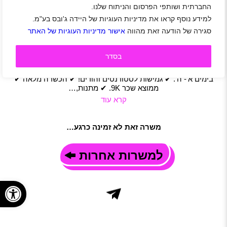
החברתית ושותפי הפרסום והניתוח שלנו.
בני ברק
|
פתח תקווה
|
רמת גן
|
תל אביב-יפו
|
שכר 9000 ₪
|
למידע נוסף קראו את מדיניות העוגיות של היידה ג'ובס בע"מ.
סטודנטים
|
חיילים משוחררים
|
שירות לקוחות
|
בנקאות ופיננסים
|
משרה מלאה
|
משמרות
סגירה של הודעה זאת מהווה
אישור מדיניות העוגיות של האתר
תיאור משרה
הקריירה שלך מתחילה כאן! לחברה פיננסית מובילה דרושים/ות
בסדר
נציגי/ות שירות ללא ניסיון קודם! התפקיד כולל – מענה פיננסי
ללקוחות . תנאי עבודה מעולים למתאימים/ות: ✔ משרה מלאה
בימים א’- ה’. ✔ גמישות לסטודנטים והורים! ✔ הכשרה מלאה ✔
ממוצא שכר 9K. ✔ מתנות,…
קרא עוד
משרה זאת לא זמינה כרגע…
למשרות אחרות
פתח