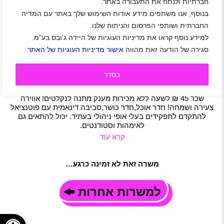
חברתיות ולנתח את התעבורה באתר.
שכר 45 ₪ לשעה בשירות לקוחות ללא מכירות!
בנוסף, אנו משתפים מידע אודות השימוש שלך באתר עם המדיה
אזור מרכז
|
אור יהודה
|
אלעד
|
בארות יצחק
|
בית דגן
|
החברתית ושותפי הפרסום והניתוח שלנו.
גבעת השלושה
|
גבעתיים
|
גני תקווה
|
יהוד
|
מגשימים
|
למידע נוסף קראו את מדיניות העוגיות של היידה ג'ובס בע"מ.
פתח תקווה
|
קריית אונו
|
ראש העין
|
רמת גן
|
תל אביב-יפו
|
סגירה של הודעה זאת מהווה
אישור מדיניות העוגיות של האתר
רמת השרון
|
גיל 22 ומעלה
|
סטודנטים
|
עבודה מועדפת
|
היברידי
|
חיילים משוחררים
|
עבודה זמנית
|
שירות לקוחות
|
משרה מלאה
|
משמרות
|
משרת הורה
|
משרה חלקית
בסדר
תיאור משרה
לחברה מובילה בתחומה דרושים נציגי שירות שיחות נכנסות בלבד!
שכר 45 ₪ לשעה ללא מכירות מענק מתנה לנקלטים! אווירה
צעירה ושמחה! חדר אוכל,חדר כושר,סביבה דינאמית עם פוטנציאל
להתקדם לתפקידים בעלי אופי ניהולי בעתיד. יכול להתאים גם
לאימהות וסטודנטים.
קרא עוד
משרה זאת לא זמינה כרגע…
למשרות אחרות
פתח