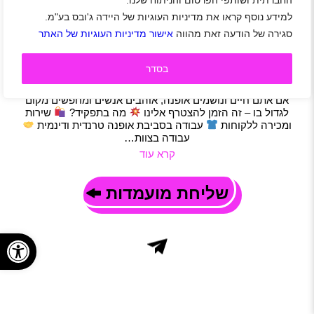
החברתית ושותפי הפרסום והניתוח שלנו.
FOX מגייסת עובדים/ות לסניפים בפריסה ארצית
למידע נוסף קראו את מדיניות העוגיות של היידה ג'ובס בע"מ.
פריסה ארצית
|
סטודנטים
|
חיילים משוחררים
|
עבודה זמנית
|
סגירה של הודעה זאת מהווה
אישור מדיניות העוגיות של האתר
אופנה וביוטי
|
מכירות
|
שירות לקוחות
|
קופה
|
משמרות
|
משרה חלקית
בסדר
תיאור משרה
רוצים לעבוד במותג האופנה הכי בייסיק והכי אהוב בארץ?
אם אתם חיים ונושמים אופנה, אוהבים אנשים ומחפשים מקום
לגדול בו – זה הזמן להצטרף אלינו
מה בתפקיד?
שירות
ומכירה ללקוחות
עבודה בסביבת אופנה טרנדית ודינמית
עבודה בצוות…
קרא עוד
שליחת מועמדות
פתח