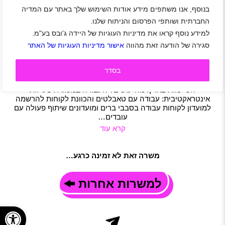
בנוסף, אנו משתפים מידע אודות השימוש שלך באתר עם המדיה
NPR מגייסת עובדים/ות לקידום מכירות מותגי טבק
החברתית ושותפי הפרסום והניתוח שלנו.
בת-ים
|
גבעתיים
|
הוד השרון
|
הרצליה
|
חולון
|
נס ציונה
|
נתניה
|
פתח תקווה
|
ראש העין
|
ראשון לציון
|
רמת גן
|
תל אביב-יפו
|
למידע נוסף קראו את מדיניות העוגיות של היידה ג'ובס בע"מ.
סטודנטים
|
חיילים משוחררים
|
עבודה זמנית
|
מכירות
|
דיילות
|
סגירה של הודעה זאת מהווה
אישור מדיניות העוגיות של האתר
סטודנטים
|
קידום מכירות
|
משמרות
תיאור משרה
בסדר
מחפש/ת עבודה עם וויב טוב וצעיר? אנו מחפשים אותך! למותג
הטבק הגדול בעולם דרושים/ות מקדמי/ות מכירות בברים ומסיבות
הכי שוות בארץ! מה עושים? העבודה במסגרת פעילות
אינטראקטיבית: עבודה עם טאבלטים והכוונת לקוחות להרשמה
למועדון לקוחות עבודה בסבבי ברים ומועדונים שיתוף פעולה עם
עובדים…
קרא עוד
משרה זאת לא זמינה כרגע…
למשרות אחרות
פתח