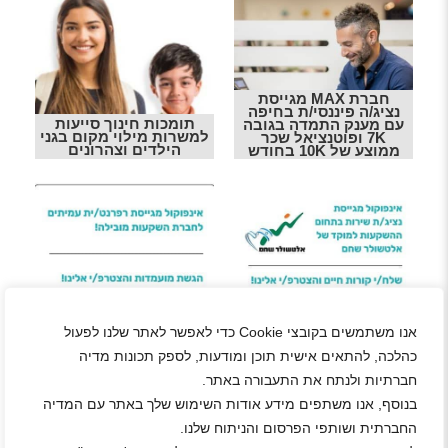
חברת MAX מגייסת
נציג/ה פיננסי/ת בחיפה
תומכות חינוך סייעות
עם מענק התמדה בגובה
למשרות מילוי מקום בגני
7K ופוטנציאל שכר
הילדים וצהרונים
ממוצע של 10K בחודש
נציגי/ות חווית שירות
לקוחות בתחום
רפרנט/ית עמיתים
ההשקעות למוקד בצק
אנו משתמשים בקובצי Cookie כדי לאפשר לאתר שלנו לפעול
לחברת השקעות מובילה
פוסט חיפה
כהלכה, להתאים אישית תוכן ומודעות, לספק תכונות מדיה
חברתיות ולנתח את התעבורה באתר.
למה שווה לחפש משרות דרושים באזור
בנוסף, אנו משתפים מידע אודות השימוש שלך באתר עם המדיה
הצפון?
החברתית ושותפי הפרסום והניתוח שלנו.
הצפון מתפתח במהירות, במיוחד בתחומים כמו תעשייה, בריאות,