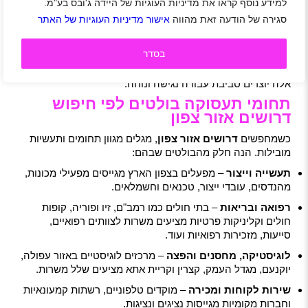
למידע נוסף קראו את מדיניות העוגיות של היידה ג'ובס בע"מ.
טכנולוגיה, לוגיסטיקה, חינוך, תיירות וחקלאות. יותר ויותר חברות
סגירה של הודעה זאת מהווה
אישור מדיניות העוגיות של האתר
בוחרות לפתוח שלוחות בצפון מתוך מטרה ליהנות מעלויות
תפעול נמוכות יותר ומכוח אדם איכותי.
בסדר
גם תשתיות התחבורה נמצאות בשדרוג מתמיד: קווי רכבת
חדשים, כבישים מהירים, שיפור הגישה בין ערים וכפרים – כל
אלה יוצרים סביבת עבודה נגישה ונוחה.
תחומי תעסוקה בולטים לפי חיפוש
דרושים אזור צפון
כשמחפשים
דרושים אזור צפון
, מגלים מגוון תחומים ותעשיות
מובילות. הנה חלק מהבולטים שבהם:
תעשייה וייצור
– מפעלים בצפון הארץ מגייסים מפעילי מכונות,
מהנדסים, עובדי ייצור, טכנאים וחשמלאים.
רפואה ובריאות
– בתי חולים כמו רמב"ם, זיו ופוריה, קופות
חולים וקליניקות פרטיות מציעים משרות לצוותים רפואיים,
סייעות, מזכירות רפואיות ועוד.
לוגיסטיקה, מחסנים והפצה
– מרכזים לוגיסטיים באזור עפולה,
יוקנעם, מגדל העמק, קצרין וקריית אתא מציעים שלל משרות.
שירות לקוחות ומכירה
– מוקדים טלפוניים, רשתות קמעונאיות
וחברות מקומיות מגייסות נציגים ונציגות.