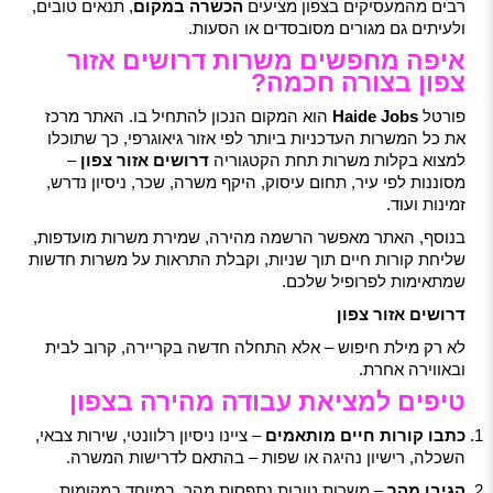
רבים מהמעסיקים בצפון מציעים
הכשרה במקום
, תנאים טובים,
ולעיתים גם מגורים מסובסדים או הסעות.
איפה מחפשים משרות דרושים אזור
צפון בצורה חכמה?
פורטל
Haide Jobs
הוא המקום הנכון להתחיל בו. האתר מרכז
את כל המשרות העדכניות ביותר לפי אזור גיאוגרפי, כך שתוכלו
למצוא בקלות משרות תחת הקטגוריה
דרושים אזור צפון
–
מסוננות לפי עיר, תחום עיסוק, היקף משרה, שכר, ניסיון נדרש,
זמינות ועוד.
בנוסף, האתר מאפשר הרשמה מהירה, שמירת משרות מועדפות,
שליחת קורות חיים תוך שניות, וקבלת התראות על משרות חדשות
שמתאימות לפרופיל שלכם.
דרושים אזור צפון
לא רק מילת חיפוש – אלא התחלה חדשה בקריירה, קרוב לבית
ובאווירה אחרת.
טיפים למציאת עבודה מהירה בצפון
כתבו קורות חיים מותאמים
– ציינו ניסיון רלוונטי, שירות צבאי,
השכלה, רישיון נהיגה או שפות – בהתאם לדרישות המשרה.
הגיבו מהר
– משרות טובות נתפסות מהר, במיוחד במקומות