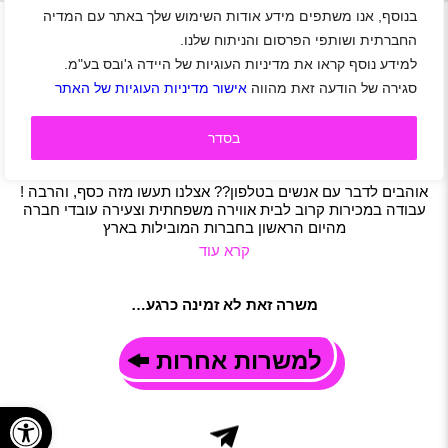
+
בנוסף, אנו משתפים מידע אודות השימוש שלך באתר עם המדיה
החברתית ושותפי הפרסום והניתוח שלנו.
למידע נוסף קראו את מדיניות העוגיות של היידה ג'ובס בע"מ.
דרושים למכירות ביטוח ממוצע שכר 17k
סגירה של הודעה זאת מהווה
אישור מדיניות העוגיות של האתר
אזור מרכז
|
אזור שפלה
|
אזור ירושלים
|
אזור אילת
|
אזור השרון
|
אזור יהודה ושומרון
|
חיילים משוחררים
|
ביטוח
|
מכירות
|
שירות לקוחות
|
מוקד
|
משרה מלאה
|
משמרות
|
חצי משרה
|
בסדר
משרת הורה
תיאור משרה
אוהבים לדבר עם אנשים בטלפון?? אצלנו תעשו מזה כסף, והרבה !
עבודה במכירות קרוב לבית אווירה משפחתית וצעירה עובדי חברה
מהיום הראשון בחברות המובילות בארץ
קרא עוד
משרה זאת לא זמינה כרגע…
למשרות אחרות
פתח