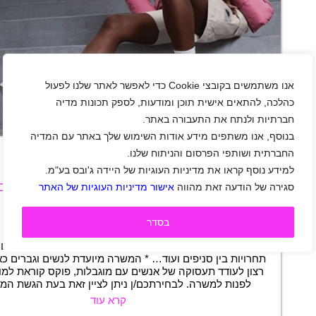
אנו משתמשים בקובצי Cookie כדי לאפשר לאתר שלנו לפעול
כהלכה, להתאים אישית תוכן ומודעות, לספק תכונות מדיה
חברתיות ולנתח את התעבורה באתר.
+
בנוסף, אנו משתפים מידע אודות השימוש שלך באתר עם המדיה
החברתית ושותפי הפרסום והניתוח שלנו.
למידע נוסף קראו את מדיניות העוגיות של היידה ג'ובס בע"מ.
FOOT LOCKER מגייסת יועצי/ות מכירה לעבודה במשמרות!
סגירה של הודעה זאת מהווה
אישור מדיניות העוגיות של האתר
רחובות
|
חיילים
|
חיילים משוחררים
|
אופנה וביוטי
|
משרה מלאה
|
משמרות
בסדר
תיאור משרה
אנו מציעים עבודה בסביבה צעירה ודינמית, בונוסים מתגמלים, 
תחרויות בין סניפים ועוד… * המשרה מיועדת לנשים וגברים כ
רצון לעודד תעסוקה של אנשים עם מוגבלות, פוקס קוראת למו
לפנות למשרה. לבחירתכם/ן ניתן לציין זאת בעת הגשת המו
קרא עוד